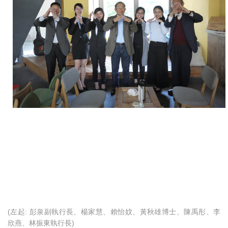
(左起: 彭泉副執行長、楊家慧、賴怡妏、黃秋雄博士、陳禹彤、李
欣燕、林振東執行長)