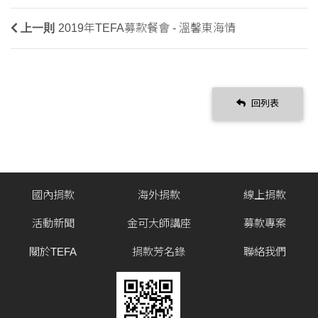
上一則
2019年TEFA募款餐會 - 溫馨東海情
回列表
國內捐款
海外捐款
線上捐款
活動新聞
金可大師講座
募款專案
關於TEFA
捐款芳名錄
聯絡我們