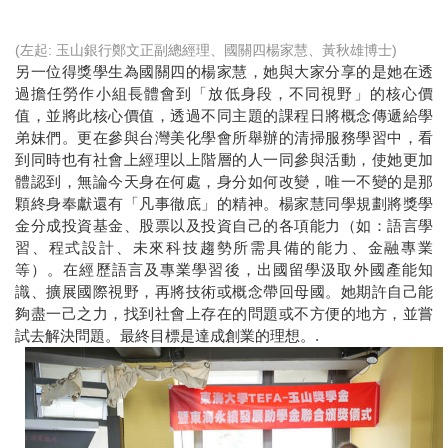
(左起: 玉山銀行鄭文正副總經理、國關四楊家慧、黃秋雄博士)
另一位得獎學生為國關四的楊家慧，她與大家分享的是她在透
過擔任勞作小組長體會到「放低身段，不同視野」的核心價
值，並將此核心價值，透過不同主題的課程日將概念傳遞給學
弟妹們。更在參與台灣美化學會所舉辦的清掃服務學習中，看
到同時也有社會上經理以上階層的人一同參與活動，使她更加
體認到，無論今天身在何處，身分如何改變，唯一不變的是那
顆終身奉獻還有「凡事徹底」的精神。楊家慧同學規劃將獎學
金分成投資基金、股票以及投資自己的各項能力（如：語言學
習、程式設計、未來科技趨勢所需具備的能力、金融專業
等）。在經歷語言及專業學習後，出國留學汲取外國產能知
識、擴展國際視野，再將技術或概念帶回母國。她期許自己能
夠盡一己之力，找到社會上存在的問題或不方便的地方，並嘗
試去解決問題。最終目標是達成創業的理想。
.