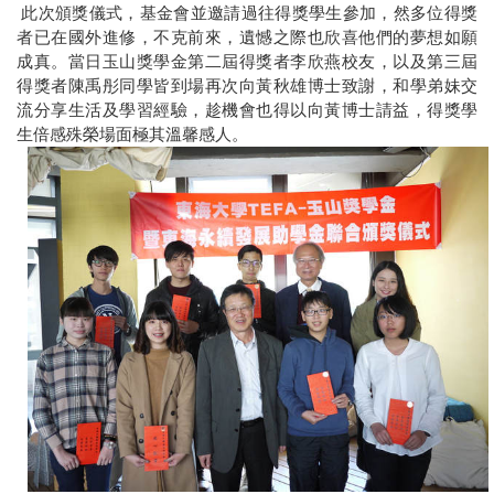
此次頒獎儀式，基金會並邀請過往得獎學生參加，然多位得獎
者已在國外進修，不克前來，遺憾之際也欣喜他們的夢想如願
成真。當日玉山獎學金第二屆得獎者李欣燕校友，以及第三屆
得獎者陳禹彤同學皆到場再次向黃秋雄博士致謝，和學弟妹交
流分享生活及學習經驗，趁機會也得以向黃博士請益，得獎學
生倍感殊榮場面極其溫馨感人。