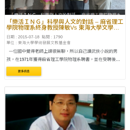
「樂活ＩＮＧ」科學與人文的對話 – 麻省理工
學院物理系終身教授陳敏Vs 東海大學文學院
院長童元方
日期 : 2015-07-18
點閱 : 1790
單位 : 東海大學學術發展文教基金會
一位國中覺得老師上課很無聊，所以自己讀武俠小說的男
孩，在1971年獲得麻省理工學院物理系聘書，並在受聘後第
三年找到物理學上可以解釋人是甚麼東西構成的Ｊ粒子....
更多訊息