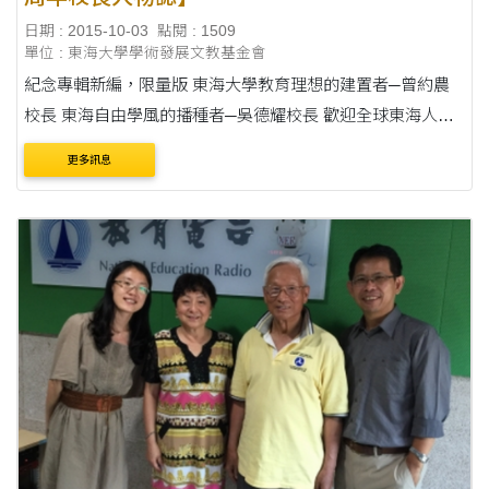
日期 : 2015-10-03
點閱 : 1509
單位 : 東海大學學術發展文教基金會
紀念專輯新編，限量版 東海大學教育理想的建置者─曾約農
校長 東海自由學風的播種者─吳德耀校長 歡迎全球東海人助
印或贊助，每本新台幣600元。 *TEFA將開立捐款抵稅收據予
更多訊息
贊助者， 數量有限，欲捐款者請聯繫TEFA....