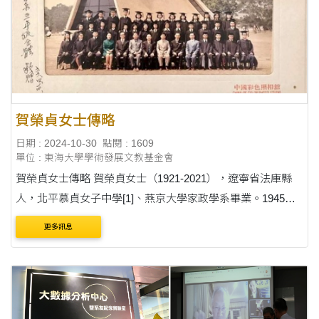
賀榮貞女士傳略
日期 : 2024-10-30
點閱 : 1609
單位 : 東海大學學術發展文教基金會
賀榮貞女士傳略 賀榮貞女士（1921-2021），遼寧省法庫縣
人，北平慕貞女子中學[1]、燕京大學家政學系畢業。1945年
在上海江灣創辦空軍托兒所，對兒童心理及兒童發展具備豐
更多訊息
富經驗[2]。1949年隨夫婿空軍軍官李耀林[3]來....