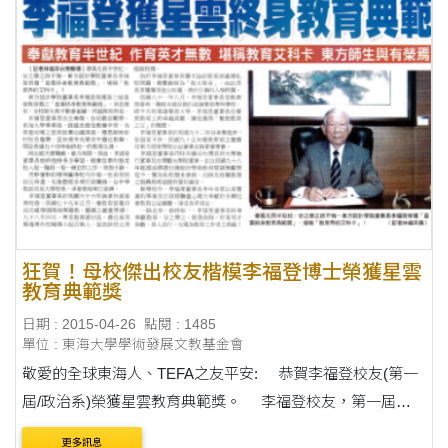
狂賀！母校傑出校友楷模李福登博士榮獲星雲
教育典範獎
日期 : 2015-04-26
點閱 : 1485
單位 : 東海大學學術發展文教基金會
敬愛的全球東海人、TEFA之友平安: 恭賀李福登校友(第一
屆/政治系)榮獲星雲教育典範獎。 李福登校友，第一屆政
治系畢業之後，獻身教育長達五十多年，曾擔任台南應用科
更多訊息