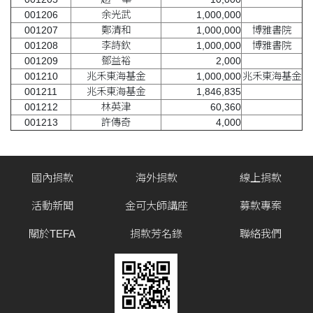
001206
余光武
1,000,000
001207
鄭清和
1,000,000
博雅書院
001208
李詩欽
1,000,000
博雅書院
001209
鄧益裕
2,000
001210
兆禾東海基金
1,000,000
兆禾東海基金
001211
兆禾東海基金
1,846,835
001212
林英津
60,360
001213
許傳奇
4,000
國內捐款
海外捐款
線上捐款
活動新聞
金可大師講座
募款專案
關於TEFA
捐款芳名錄
聯絡我們