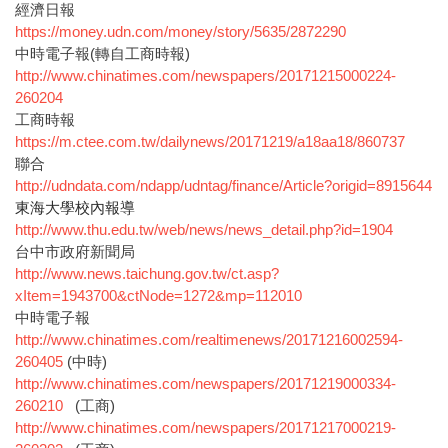
經濟日報
https://money.udn.com/money/story/5635/2872290
中時電子報(轉自工商時報)
http://www.chinatimes.com/newspapers/20171215000224-
260204
工商時報
https://m.ctee.com.tw/dailynews/20171219/a18aa18/860737
聯合
http://udndata.com/ndapp/udntag/finance/Article?origid=8915644
東海大學校內報導
http://www.thu.edu.tw/web/news/news_detail.php?id=1904
台中市政府新聞局
http://www.news.taichung.gov.tw/ct.asp?
xItem=1943700&ctNode=1272&mp=112010
中時電子報
http://www.chinatimes.com/realtimenews/20171216002594-
260405
(中時)
http://www.chinatimes.com/newspapers/20171219000334-
260210
(工商)
http://www.chinatimes.com/newspapers/20171217000219-