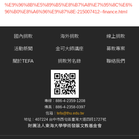
%E9%96%8B%E5%89%B5%E8%B7%A8%E7%95%8C%E6%
96%B0%E8%A6%96%E9%87%8E-215007412--finance.html
國內捐款
海外捐款
線上捐款
活動新聞
金可大師講座
募款專案
關於TEFA
捐款芳名錄
聯絡我們
專線：886-4-2359-1208
傳真：886-4-2358-0397
信箱：
tefa@thu.edu.tw
地址：407224 台中市西屯區臺灣大道四段1727號
財團法人東海大學學術發展文教基金會