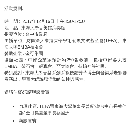
活動規劃
:
時 間 : 2017年12月16日 上午8:30-12:00
地 點 : 東海大學音美館演奏廳
指導單位 : 台中市政府
主辦單位 : 財團法人東海大學學術發展文教基金會(TEFA)、東
海大學EMBA校友會
贊助企業 : 金可集團
協辦社團 : 中部企業家預計約250名參加，包括中部各大校
EMBA、磐石會、經戰會、亞太協會、扶輪社等社團。
特別感謝 : 東海大學音樂系創系教授羅芳華博士與音樂系老師聯
奏演出，豐富大師論壇活動的知性與感性。​
邀請佳賓
/
演講與談貴賓
致詞佳賓: TEFA暨東海大學董事長
曾紀鴻
/台中市長
林佳
龍
/ 金可集團董事長
蔡國洲
與談貴賓: