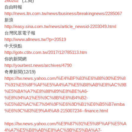
260202
(工商)
自由時報
http://news.ltn.com.tw/news/business/breakingnews/2285067
新浪
http://easy.sina.com.tw/news/article_newsid-2203049.html
台灣民眾電子報
http://www.allnews.tw/?p=20519
中天快點
http://gotv.ctitv.com.tw/2017/12/785113.htm
你的新聞網
http://yourbest.news/archives/4790
奇摩新聞(12/19)
https://tw.news.yahoo.com/%E4%BF%83%E6%88%90%E9%8
7%91%E5%8F%AF%E5%A4%A7%E5%B8%AB%E8%AC%9B
%E5%BA%A7%E8%88%89%E8%BE%A6-
%E8%94%A1%E5%9C%8B%E6%B4%B2-
%E5%82%AC%E7%94%9F%E6%9D%B1%E6%B5%B7emba
%E6%9C%83%E9%A4%A8-215007234--finance.html
https://tw.news.yahoo.com/%E9%87%91%E5%8F%AF%E5%A
4%A7%E5%B8%AB%E8%AC%9B%E5%BA%A7-