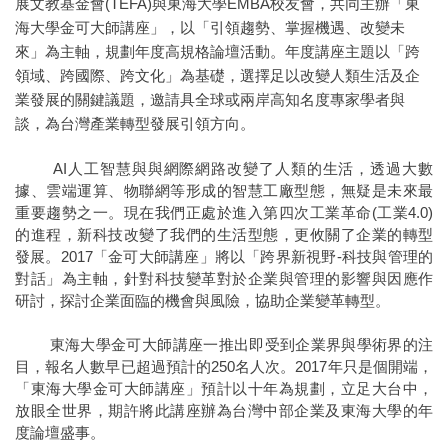
展文教基金會(TEFA)與東海大學EMBA校友會，共同主辦「東
海大學金可大師講座」，以「引領趨勢、掌握機遇、改變未
來」為主軸，規劃年度高規格論壇活動。年度講座主題以「跨
領域、跨國際、跨文化」為基礎，選擇足以改變人類生活及企
業發展的關鍵議題，邀請具全球或兩岸高知名度專家學者與
談，為台灣產業轉型發展引領方向。
AI人工智慧與與網際網路改變了人類的生活，透過大數
據、雲端運算、物聯網等形成的智慧工廠型態，無疑是未來最
重要趨勢之一。現在我們正處於進入第四次工業革命(工業4.0)
的進程，新科技改變了我們的生活型態，更攸關了企業的轉型
發展。2017「金可大師講座」將以「跨界新視野-科技與管理的
對話」為主軸，針對科技變革對於企業與管理的影響與因應作
研討，探討企業面臨的機會與風險，協助企業變革轉型。
東海大學金可大師講座一推出即受到企業界與學術界的注
目，報名人數早已超過預計的250名人次。2017年只是個開端，
「東海大學金可大師講座」預計以十年為規劃，立足大台中，
放眼全世界，期許將此講座辦為台灣中部企業及東海大學的年
度論壇盛事。